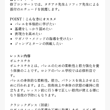
修了コンサートでは、タチアナ先生とソフィア先生による
振付のエチュードを披露します。
POINT：こんな方にオススメ
バレエを本格的に学びたい
基礎をしっかり固めたい
表現力を高めたい
ワガノワ・メソッドの指導を受けたい
ジャンプとターンの挑戦したい
レッスン内容
ギムナスチカ
ギムナスチカとは、バレエのための柔軟性と筋力強化を養
う体操のことです。ロシアのバレエ学校では必修科目で
す。
バレエの身体的な柔軟性、筋力、バランスを向上させるた
めに行われます。また、技術向上や身体の状態の維持に役
立ちます。レッスン前に行う事で正しい筋肉が使える様に
なり怪我の予防にもなります。
クラシックダンス（初級）
ワガノワメソッドの基礎を丁寧に指導します。リズム感、