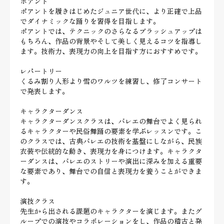
ポアント
ポアントを履きはじめたジュニア世代に、より正確で上品
でダイナミックな踊りを習得を目指します。
ポアントでは、テクニックのさらなるブラッシュアップは
もちろん、作品の背景やそして美しく見えるコツを指導し
ます。技術力、表現力の向上を目指す方におすすめです。
レパートリー
くるみ割り人形より雪のワルツを練習し、修了コンサート
で発表します。
キャラクターダンス
キャラクターダンスクラスは、バレエの舞台でよく見られ
るキャラクターや民俗舞踊の要素を学ぶレッスンです。こ
のクラスでは、古典バレエの技術を基盤にしながら、民族
衣装や伝統的な動き、表現力を身につけます。キャラクタ
ーダンスは、バレエのストリーや演出に深みを加える重要
な要素であり、舞台での自信と表現力を養うことができま
す。
演技クラス
先生から出される課題のキャラクターを演じます。またグ
ループでの演技やコラボレーションをし、作品の稽古と発