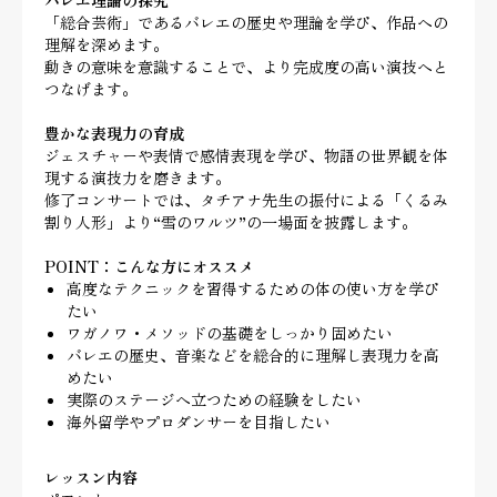
バレエ理論の探究
「総合芸術」であるバレエの歴史や理論を学び、作品への
理解を深めます。
動きの意味を意識することで、より完成度の高い演技へと
つなげます。
豊かな表現力の育成
ジェスチャーや表情で感情表現を学び、物語の世界観を体
現する演技力を磨きます。
修了コンサートでは、タチアナ先生の振付による「くるみ
割り人形」より“雪のワルツ”の一場面を披露します。
POINT：こんな方にオススメ
高度なテクニックを習得するための体の使い方を学び
たい
ワガノワ・メソッドの基礎をしっかり固めたい
バレエの歴史、音楽などを総合的に理解し表現力を高
めたい
実際のステージへ立つための経験をしたい
海外留学やプロダンサーを目指したい
レッスン内容