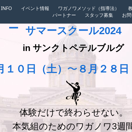
INFO
イベント情報
ワガノワメソッド（指導法）
ワガノワ バレエ アカデミ
パートナー
スタッフ募集
お問
ー
サマースクール
2024
in サンクトペテルブルグ
月１０日（土）
〜
８月２８日
体験だけで終わらせない。
本気組のためのワガノワ3週