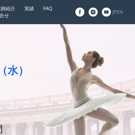
教師紹介
実績
FAQ
JP
EN
合せ
（水）
間