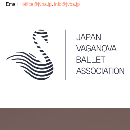
Email：
office@jvba.jp
,
info@jvba.jp