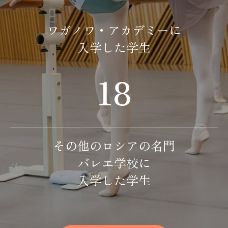
ワガノワ・アカデミーに
入学した学生
18
その他のロシアの名門
バレエ学校に
入学した学生