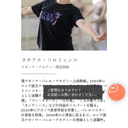
タチアナ・ソロミャンコ
ワガノワ・アカデミー現役教師
現ワガノワ・バレエ・アカデミー上級教師。1993年に
ロシア国立ワガノワ・バレエ・アカデミーを卒業後、マ
ご質問はありますか？
リインスキー・バレエに入団し、1994 年よりソリスト
お気軽にお問い合わせください。
として活躍する。「ジゼル」「バヤデルカ」「白鳥の
湖」「ドン・キホーテ」「火の鳥」「くるみ割り人形」
「オンディーヌ」などの作品のソロパートを踊る。
2010年にワガノワ教育学部を卒業し、バレエマスター
の資格を取得。 2006年から現在に至るまで、ロシア国
立ワガノワ・バレエ・アカデミーの教師として活躍中。