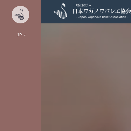
ワガノワ・バレ
JP
JVBAバレエサマ
オータム・バレエ
JVBAウィンター
Petipa PRIX 20
バレエ留学サポ