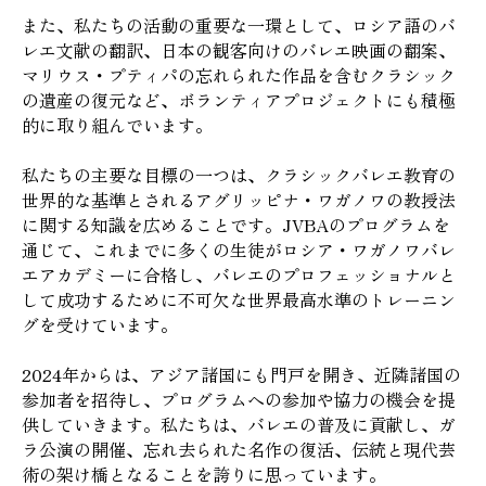
また、私たちの活動の重要な一環として、ロシア語のバ
レエ文献の翻訳、日本の観客向けのバレエ映画の翻案、
マリウス・プティパの忘れられた作品を含むクラシック
の遺産の復元など、ボランティアプロジェクトにも積極
的に取り組んでいます。
私たちの主要な目標の一つは、クラシックバレエ教育の
世界的な基準とされるアグリッピナ・ワガノワの教授法
に関する知識を広めることです。JVBAのプログラムを
通じて、これまでに多くの生徒がロシア・ワガノワバレ
エアカデミーに合格し、バレエのプロフェッショナルと
して成功するために不可欠な世界最高水準のトレーニン
グを受けています。
2024年からは、アジア諸国にも門戸を開き、近隣諸国の
参加者を招待し、プログラムへの参加や協力の機会を提
供していきます。私たちは、バレエの普及に貢献し、ガ
ラ公演の開催、忘れ去られた名作の復活、伝統と現代芸
術の架け橋となることを誇りに思っています。